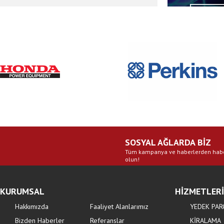
DETA
SOSYAL AĞLARDA BİZ
Tüm kampanya ve haberlerden hab
olun!
KURUMSAL
HİZMETLER
Hakkımızda
Faaliyet Alanlarımız
YEDEK PAR
Bizden Haberler
Referanslar
KİRALAMA