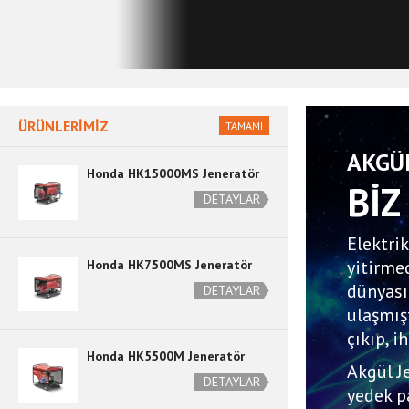
ÜRÜNLERİMİZ
TAMAMI
AKGÜ
Honda HK15000MS Jeneratör
Bİ
DETAYLAR
Elektri
yitirme
Honda HK7500MS Jeneratör
dünyası
DETAYLAR
ulaşmış
çıkıp, i
Honda HK5500M Jeneratör
Akgül Je
DETAYLAR
yedek p