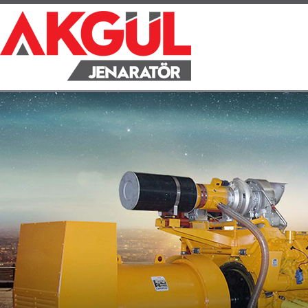
ANA SAYFA
KU
Hoş Geldiniz?
Biz 